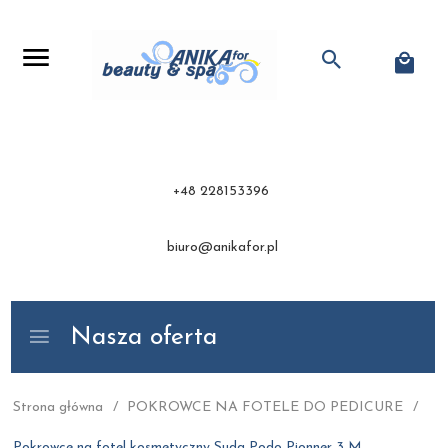
+48 228153396
biuro@anikafor.pl
Nasza oferta
Strona główna
POKROWCE NA FOTELE DO PEDICURE
Pokrowce na fotel kosmetyczny Suda Podo Pionner 3 M