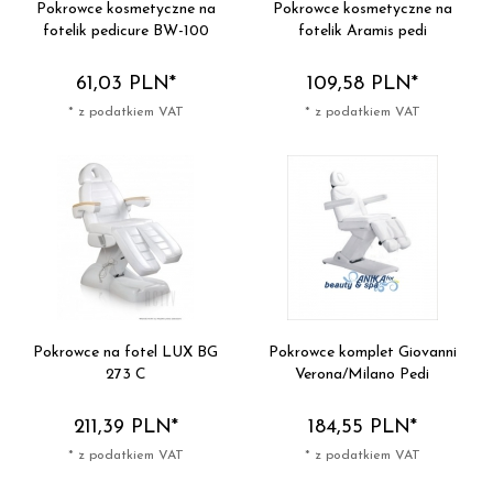
Pokrowce kosmetyczne na
Pokrowce kosmetyczne na
fotelik pedicure BW-100
fotelik Aramis pedi
61,
03
PLN*
109,
58
PLN*
* z podatkiem VAT
* z podatkiem VAT
Pokrowce na fotel LUX BG
Pokrowce komplet Giovanni
273 C
Verona/Milano Pedi
211,
39
PLN*
184,
55
PLN*
* z podatkiem VAT
* z podatkiem VAT