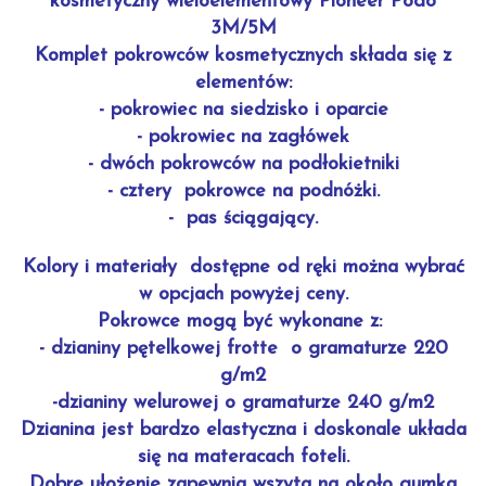
kosmetyczny wieloelementowy Pioneer Podo
3M/5M
Komplet pokrowców kosmetycznych składa się z
elementów:
- pokrowiec na siedzisko i oparcie
- pokrowiec na zagłówek
- dwóch pokrowców na podłokietniki
- cztery pokrowce na podnóżki.
- pas ściągający.
Kolory i materiały dostępne od ręki można wybrać
w opcjach powyżej ceny.
Pokrowce mogą być wykonane z:
- dzianiny pętelkowej frotte o gramaturze 220
g/m2
-dzianiny welurowej o gramaturze 240 g/m2
Dzianina jest bardzo elastyczna i doskonale układa
się na materacach foteli.
Dobre ułożenie zapewnia wszyta na około gumka