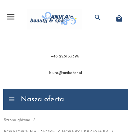
+48 228153396
biuro@anikafor.pl
Nasza oferta
Strona główna
POKROWCE NA TABORETY, HOKERY I KRZESEŁKA