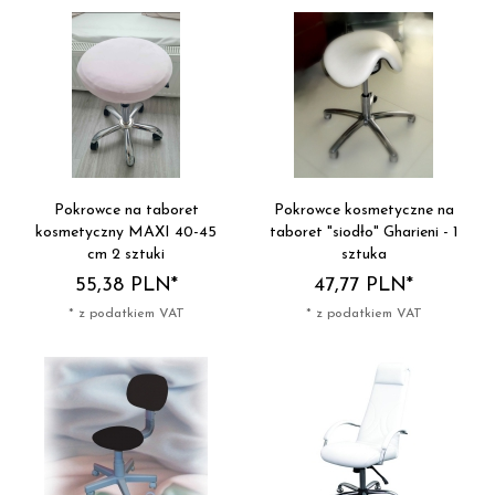
Pokrowce na taboret
Pokrowce kosmetyczne na
kosmetyczny MAXI 40-45
taboret "siodło" Gharieni - 1
cm 2 sztuki
sztuka
55,
38
PLN*
47,
77
PLN*
* z podatkiem VAT
* z podatkiem VAT