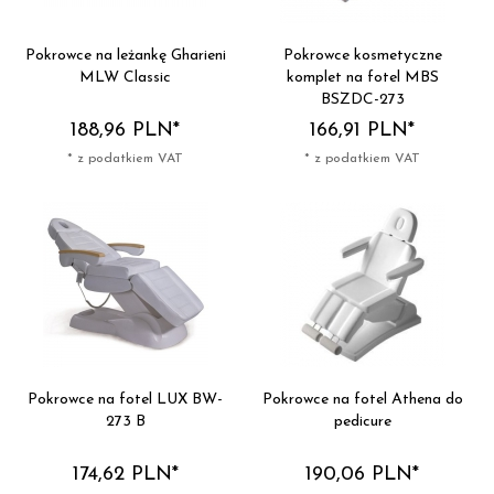
Pokrowce na leżankę Gharieni
Pokrowce kosmetyczne
MLW Classic
komplet na fotel MBS
BSZDC-273
188,
96
PLN*
166,
91
PLN*
* z podatkiem VAT
* z podatkiem VAT
Pokrowce na fotel LUX BW-
Pokrowce na fotel Athena do
273 B
pedicure
174,
62
PLN*
190,
06
PLN*