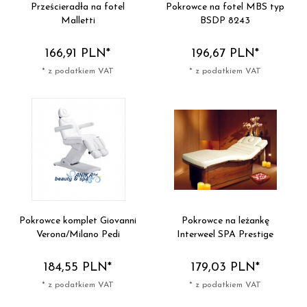
Prześcieradła na fotel
Pokrowce na fotel MBS typ
Malletti
BSDP 8243
166,
91
PLN*
196,
67
PLN*
* z podatkiem VAT
* z podatkiem VAT
Pokrowce komplet Giovanni
Pokrowce na leżankę
Verona/Milano Pedi
Interweel SPA Prestige
184,
55
PLN*
179,
03
PLN*
* z podatkiem VAT
* z podatkiem VAT