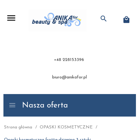
+48 228153396
biuro@anikafor.pl
Nasza oferta
Strona główna
OPASKI KOSMETYCZNE
Opaski kosmetyczne frotte-dzianina 3 sztuki