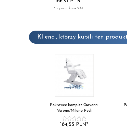
166,
91
PLN*
* z podatkiem VAT
Klienci, którzy kupili ten produkt
Pokrowce komplet Giovanni
P
Verona/Milano Pedi
184,
55
PLN*