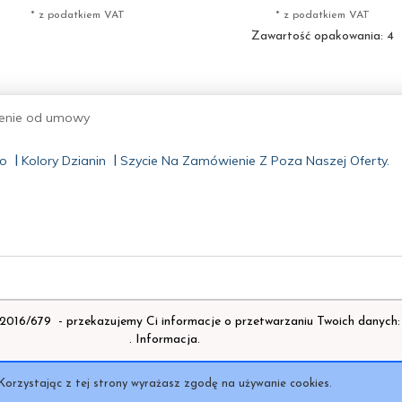
* z podatkiem VAT
* z podatkiem VAT
Zawartość opakowania: 4
enie od umowy
o
Kolory Dzianin
Szycie Na Zamówienie Z Poza Naszej Oferty.
16/679 - przekazujemy Ci informacje o przetwarzaniu Twoich danych:
.
Informacja.
Korzystając z tej strony wyrażasz zgodę na używanie cookies.