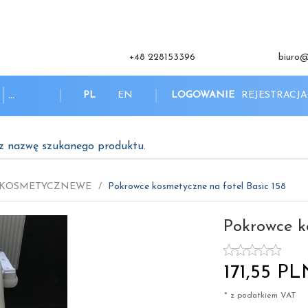
+48 228153396
biuro@
PL
EN
LOGOWANIE
REJESTRACJA
...
z nazwę szukanego produktu.
E KOSMETYCZNEWE
Pokrowce kosmetyczne na fotel Basic 158
Pokrowce k
171,
55
PL
* z podatkiem VAT