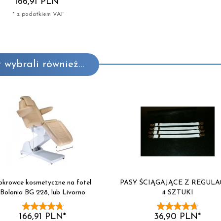
166,
91
PLN*
* z podatkiem VAT
 wybrali również...
okrowce kosmetyczne na fotel
PASY ŚCIĄGAJĄCE Z REGULA
Bolonia BG 228, lub Livorno
4 SZTUKI
166,
91
PLN*
36,
90
PLN*