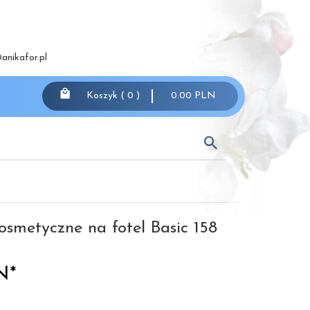
anikafor.pl
Koszyk (
0
)
0.00
PLN
osmetyczne na fotel Basic 158
N*