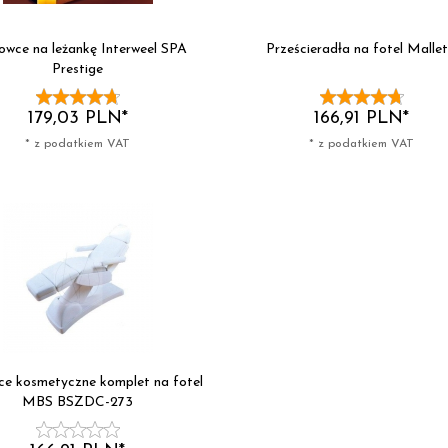
owce na leżankę Interweel SPA
Prześcieradła na fotel Mallet
Prestige
179,
03
PLN*
166,
91
PLN*
* z podatkiem VAT
* z podatkiem VAT
e kosmetyczne komplet na fotel
MBS BSZDC-273