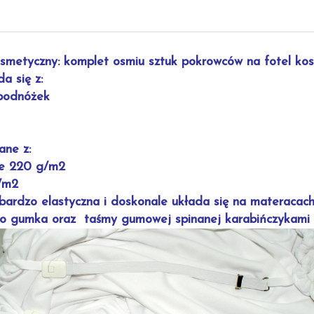
smetyczny: komplet osmiu sztuk pokrowców na fotel kos
a się z:
 podnóżek
ane z:
ze 220 g/m2
g/m2
ardzo elastyczna i doskonale układa się na materacach 
ło gumka oraz taśmy gumowej spinanej karabińczykami