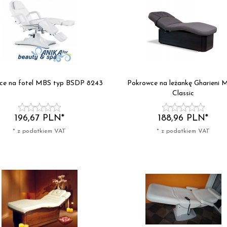
ce na fotel MBS typ BSDP 8243
Pokrowce na leżankę Gharieni
Classic
196,
67
PLN*
188,
96
PLN*
* z podatkiem VAT
* z podatkiem VAT