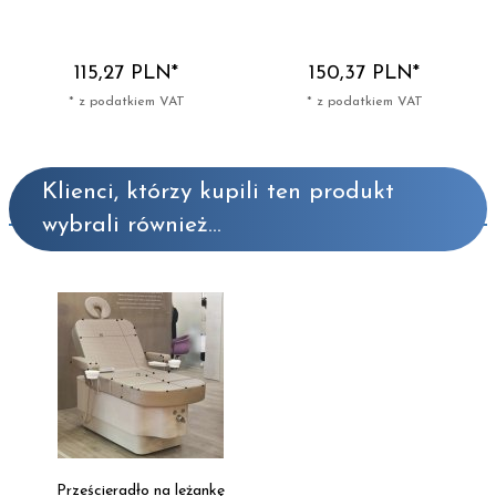
115,
27
PLN*
150,
37
PLN*
* z podatkiem VAT
* z podatkiem VAT
Klienci, którzy kupili ten produkt
wybrali również...
Prześcieradło na leżankę