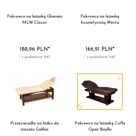
Pokrowce na leżankę Gharieni
Pokrowce na leżankę
MLW Classic
kosmetyczną Westa
188,
96
PLN*
166,
91
PLN*
* z podatkiem VAT
* z podatkiem VAT
Prześcieradło na łóżko do
Pokrowce na leżankę Coffe
masażu Galileo
Open Baylla