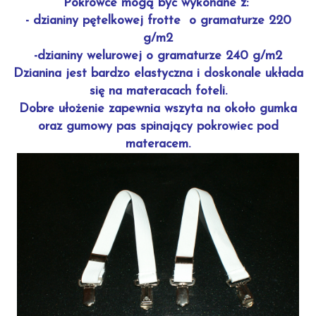
Pokrowce mogą być wykonane z:
- dzianiny pętelkowej frotte o gramaturze 220
g/m2
-dzianiny welurowej o gramaturze 240 g/m2
Dzianina jest bardzo elastyczna i doskonale układa
się na materacach foteli.
Dobre ułożenie zapewnia wszyta na około gumka
oraz gumowy pas spinający pokrowiec pod
materacem.