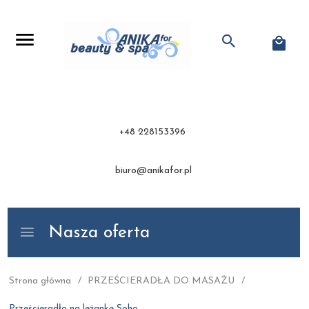
+48 228153396
biuro@anikafor.pl
Nasza oferta
Strona główna
PRZEŚCIERADŁA DO MASAŻU
Prześcieradło na leżankę Soho