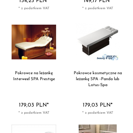
134,
25
PLN*
149,
17
PLN*
* z podatkiem VAT
* z podatkiem VAT
Pokrowce na leżankę
Pokrowce kosmetyczne na
Interweel SPA Prestige
leżankę SPA -Panda lub
Lotus-Spa
179,
03
PLN*
179,
03
PLN*
* z podatkiem VAT
* z podatkiem VAT