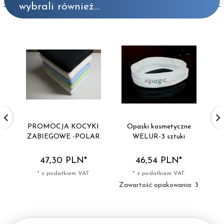
wybrali również...
PROMOCJA KOCYKI
Opaski kosmetyczne
ZABIEGOWE -POLAR
WELUR-3 sztuki
K
F
47,
30
PLN*
46,
54
PLN*
* z podatkiem VAT
* z podatkiem VAT
Zawartość opakowania: 3